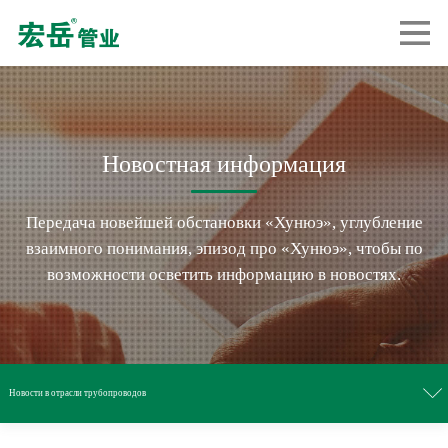
Новостная информация
Передача новейшей обстановки «Хунюэ», углубление
взаимного понимания, эпизод про «Хунюэ», чтобы по
возможности осветить информацию в новостях.
Новости в отрасли трубопроводов